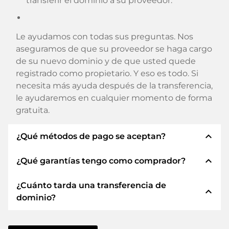
transferir el dominio a su proveedor.
Le ayudamos con todas sus preguntas. Nos
aseguramos de que su proveedor se haga cargo
de su nuevo dominio y de que usted quede
registrado como propietario. Y eso es todo. Si
necesita más ayuda después de la transferencia,
le ayudaremos en cualquier momento de forma
gratuita.
expand_less
¿Qué métodos de pago se aceptan?
expand_less
¿Qué garantías tengo como comprador?
Utilizamos SEPA como prepago y utilizamos
STRIPE como proveedor de servicios de pago
¿Cuánto tarda una transferencia de
para los métodos de pago disponibles como:
Siempre le garantizamos como comprador las
expand_less
dominio?
Tarjetas de crédito, PayPal, Klarna, ApplePay,
siguientes seguridades. Esto es lo que
GooglePay, Alipay o proveedores locales.
representamos con nuestro nombren:
La transferencia de dominio a un nuevo